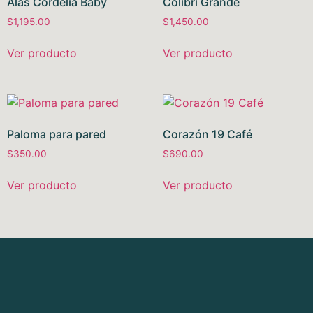
Alas Cordelia Baby
Colibrí Grande
$
1,195.00
$
1,450.00
Ver producto
Ver producto
Paloma para pared
Corazón 19 Café
$
350.00
$
690.00
Ver producto
Ver producto